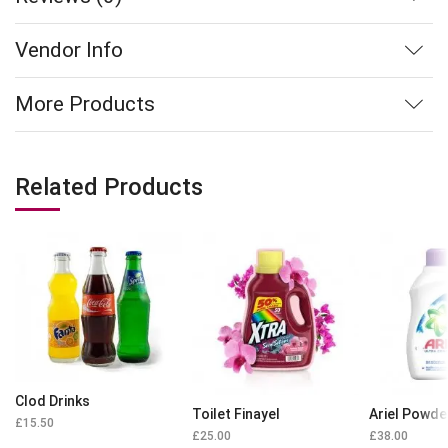
Vendor Info
More Products
Related Products
Clod Drinks
Toilet Finayel
Ariel Powde
£
15.50
£
25.00
£
38.00