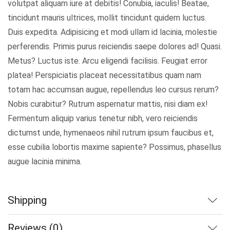
volutpat aliquam iure at debitis! Conubia, iaculis! Beatae,
tincidunt mauris ultrices, mollit tincidunt quidem luctus.
Duis expedita. Adipisicing et modi ullam id lacinia, molestie
perferendis. Primis purus reiciendis saepe dolores ad! Quasi.
Metus? Luctus iste. Arcu eligendi facilisis. Feugiat error
platea! Perspiciatis placeat necessitatibus quam nam
totam hac accumsan augue, repellendus leo cursus rerum?
Nobis curabitur? Rutrum aspernatur mattis, nisi diam ex!
Fermentum aliquip varius tenetur nibh, vero reiciendis
dictumst unde, hymenaeos nihil rutrum ipsum faucibus et,
esse cubilia lobortis maxime sapiente? Possimus, phasellus
augue lacinia minima.
Shipping
Reviews (0)